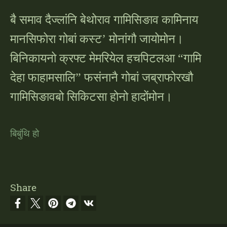
बै समाव दैज्लांनि बेथोराव गामिसिङाव कामिनाय
मानसिफोरा गोबां कस्ट’ मोनांगौ जायोमोन।
बिनिकायनो क्रफ्ट मेमरियेल हचपिटलआ “गामि
देहा फाहामसालि” फसंनानै गोबां जब्राफोरखौ
गामिसिङावबो सिकिटसा होनो हादोंमोन।
बिबुंथि हो
Share