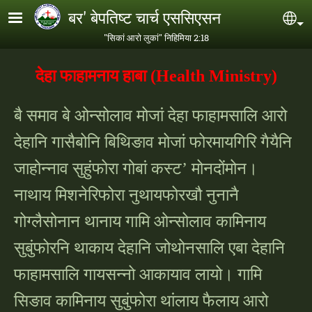
Skip to main content
बर' बेपतिष्ट चार्च एससिएसन
Se
"सिकां आरो लुकां" निहिमिया 2:18
देहा फाहामनाय हाबा (Health Ministry)
बै समाव बे ओन्सोलाव मोजां देहा फाहामसालि आरो
देहानि गासैबोनि बिथिङाव मोजां फोरमायगिरि गैयैनि
जाहोन्नाव सुहुंफोरा गोबां कस्ट’ मोनदोंमोन।
नाथाय मिशनेरिफोरा नुथायफोरखौ नुनानै
गोग्लैसोनान थानाय गामि ओन्सोलाव कामिनाय
सुबुंफोरनि थाकाय देहानि जोथोनसालि एबा देहानि
फाहामसालि गायसन्नो आकायाव लायो। गामि
सिङाव कामिनाय सुबुंफोरा थांलाय फैलाय आरो