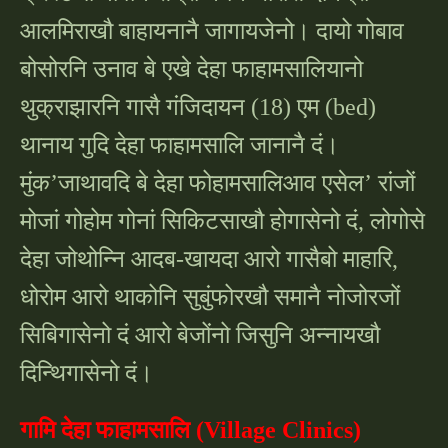
आलमिराखौ बाहायनानै जागायजेनो। दायो गोबाव
बोसोरनि उनाव बे एखे देहा फाहामसालियानो
थुक्राझारनि गासै गंजिदायन (18) एम (bed)
थानाय गुदि देहा फाहामसालि जानानै दं।
मुंक’जाथावदि बे देहा फोहामसालिआव एसेल’ रांजों
मोजां गोहोम गोनां सिकिटसाखौ होगासेनो दं, लोगोसे
देहा जोथोन्नि आदब-खायदा आरो गासैबो माहारि,
धोरोम आरो थाकोनि सुबुंफोरखौ समानै नोजोरजों
सिबिगासेनो दं आरो बेजोंनो जिसुनि अन्नायखौ
दिन्थिगासेनो दं।
गामि देहा फाहामसालि (Village Clinics)