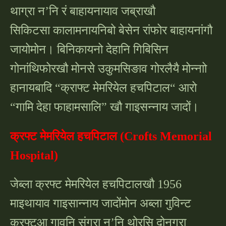
थाग्रा न’नि रं बाहायनायाव जब्राखौ
सिकिटसा कालामनायनिबो बेसेन रांफोर बाहायनांगौ
जायोमोन। बिनिकायनो देहानि गिबिसिन
गोनांथिफोरखौ मोनसे उकुमसिङाव गोरलैयै मोन्नाो
हानायबादि “क्राफ्ट मेमरियेल हचपिटाल“ आरो
“गामि देहा फाहामसालि” खौ गाइसन्नाय जादों।
क्रफ्ट मेमरियेल हचपिटाल (Crofts Memorial
Hospital)
जेब्ला क्रफ्ट मेमरियेल हचपिटालखौ 1956
माइथायाव गाइसान्नाय जादोंमोन अब्ला गुविन्ट
क्रफ्टआ गावनि संग्रा न’नि थोरसि दोनग्रा